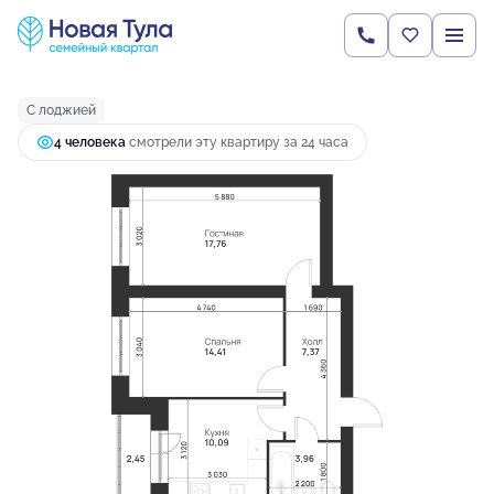
2
2-комнатная
56.04 м
6 373 373 руб.
Ипотека
от 24 467 руб.
С лоджией
4 человекa
смотрели эту квартиру за 24 часа