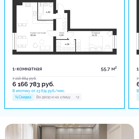
2
1-комнатная
55.7 м
7 216 884
руб.
7
6 166 783
руб.
В ипотеку от 23 674 руб./мес.
В
Скидка
Во двор и на улицу
+2