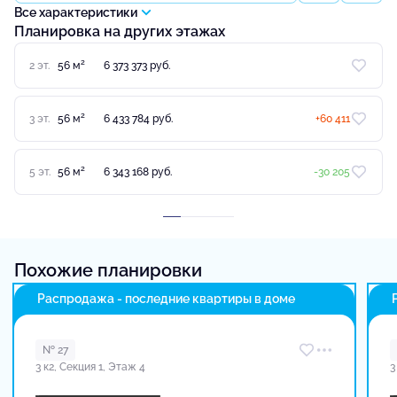
Все характеристики
Планировка на других этажах
2
2 эт.
56 м
6 373 373 руб.
2
3 эт.
56 м
6 433 784 руб.
+60 411
2
5 эт.
56 м
6 343 168 руб.
-30 205
Похожие планировки
Распродажа - последние квартиры в доме
№ 27
3 к2, Секция 1, Этаж 4
3