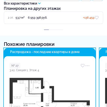
Все характеристики
Планировка на других этажах
2
2 эт.
53.7 м
6 959 398 руб.
+136 459
Похожие планировки
Распродажа - последние квартиры в доме
№ 27
3 к2, Секция 1, Этаж 4
3