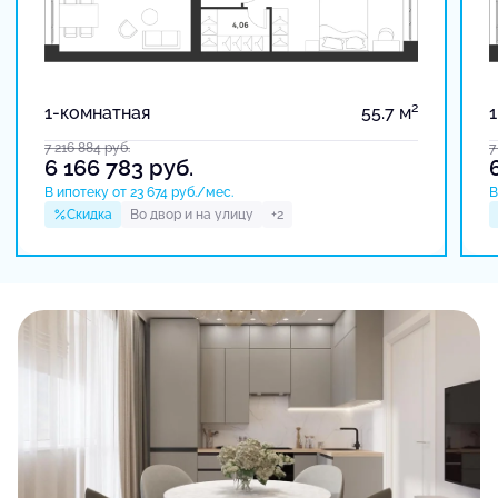
2
1-комнатная
55.7 м
7 216 884
руб.
7
6 166 783
руб.
В ипотеку от 23 674 руб./мес.
В
Скидка
Во двор и на улицу
+2