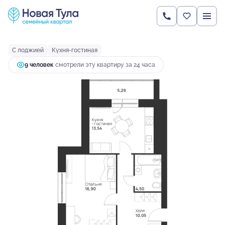
2
1-комнатная
50.28 м
6 581 336 руб.
Ипотека
от 17 418 руб.
С лоджией
Кухня-гостиная
9 человек
смотрели эту квартиру за 24 часа