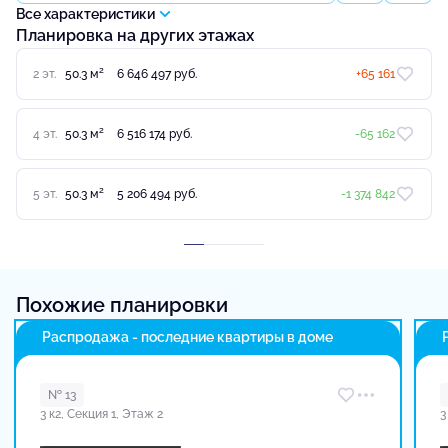
Все характеристики
Планировка на других этажах
2
2 эт.
50.3 м
6 646 497 руб.
+65 161
2
4 эт.
50.3 м
6 516 174 руб.
-65 162
2
5 эт.
50.3 м
5 206 494 руб.
-1 374 842
Похожие планировки
Распродажа - последние квартиры в доме
№ 13
3 к2, Секция 1, Этаж 2
3