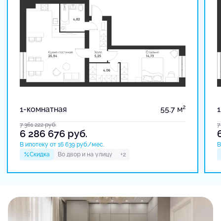
2
1-комнатная
55.7 м
7 361 222
руб.
7
6 286 676
руб.
В ипотеку от 16 639 руб./мес.
В
Скидка
Во двор и на улицу
+2