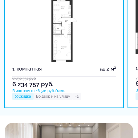
2
1-комнатная
52.2 м
7
6 630 352
руб.
6 234 757
руб.
В
В ипотеку от 16 501 руб./мес.
Скидка
Во двор и на улицу
+2