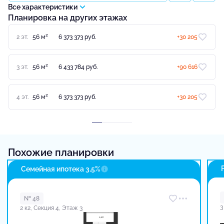
Все характеристики
Планировка на других этажах
2
2 эт.
56 м
6 373 373 руб.
+30 205
2
3 эт.
56 м
6 433 784 руб.
+90 616
2
4 эт.
56 м
6 373 373 руб.
+30 205
Похожие планировки
Семейная ипотека 3,5%
№ 48
3
2 к2, Секция 4, Этаж 3