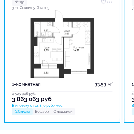
№ 151
3 к1, Секция 5, Этаж 5
3
2
1-комнатная
33.53 м
4 525 946
руб.
4
3 863 063
руб.
В ипотеку от 14 830 руб./мес.
В
Скидка
Во двор
С лоджией