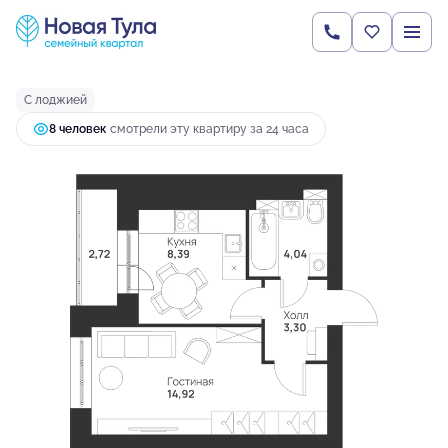
2
1-комнатная
33.37 м
3 867 082 руб.
Ипотека
от 14 845 руб.
С лоджией
8 человек
смотрели эту квартиру за 24 часа