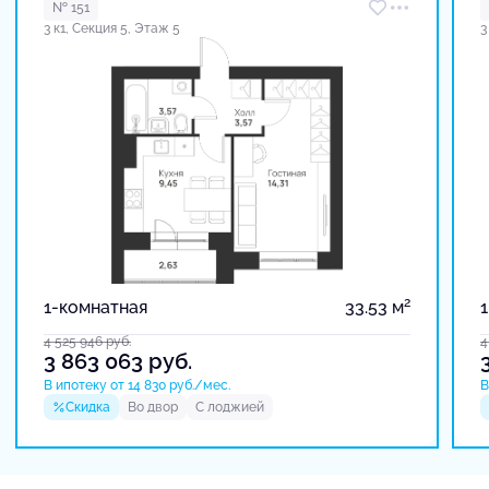
№ 151
3 к1, Секция 5, Этаж 5
3
2
1-комнатная
33.53 м
4 525 946
руб.
4
3 863 063
руб.
В ипотеку от 14 830 руб./мес.
В
Скидка
Во двор
С лоджией