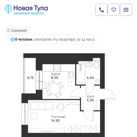
2
1-комнатная
33.37 м
3 867 082 руб.
Ипотека
от 14 845 руб.
С лоджией
8 человек
смотрели эту квартиру за 24 часа