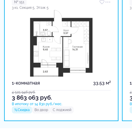
№ 151
3 к1, Секция 5, Этаж 5
3
2
1-комнатная
33.53 м
4 525 946
руб.
4
3 863 063
руб.
В ипотеку от 14 830 руб./мес.
В
Скидка
Во двор
С лоджией