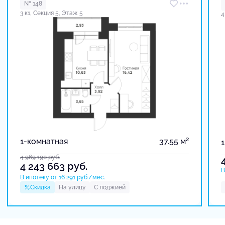
№ 148
3 к1, Секция 5, Этаж 5
4
2
1-комнатная
37.55 м
4 969 190
руб.
4 243 663
руб.
В
В ипотеку от 16 291 руб./мес.
Скидка
На улицу
С лоджией