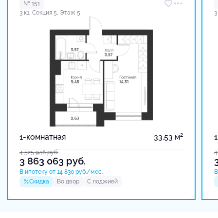
№ 151
3 к1, Секция 5, Этаж 5
3
2
1-комнатная
33.53 м
4 525 946
руб.
4
3 863 063
руб.
В ипотеку от 14 830 руб./мес.
В
Скидка
Во двор
С лоджией