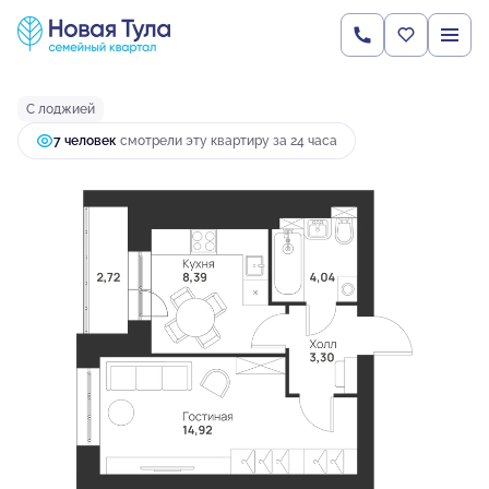
2
1-комнатная
33.37 м
3 849 096 руб.
Ипотека
от 10 187 руб.
С лоджией
7 человек
смотрели эту квартиру за 24 часа