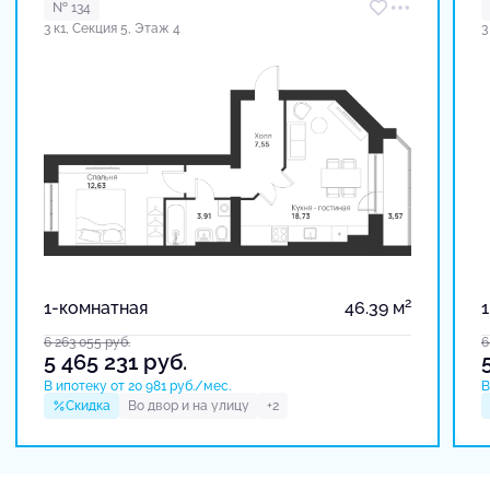
№ 134
3 к1, Секция 5, Этаж 4
3
2
1-комнатная
46.39 м
6 263 055
руб.
6
5 465 231
руб.
В ипотеку от 20 981 руб./мес.
В
Скидка
Во двор и на улицу
+2