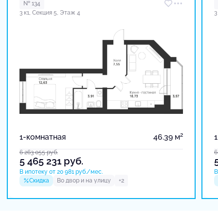
№ 134
3 к1, Секция 5, Этаж 4
3
2
1-комнатная
46.39 м
6 263 055
руб.
6
5 465 231
руб.
В ипотеку от 20 981 руб./мес.
В
Скидка
Во двор и на улицу
+2