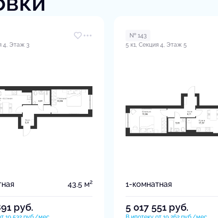
овки
№ 143
я 4, Этаж 3
5 к1, Секция 4, Этаж 5
2
тная
43.5 м
1-комнатная
891
руб.
5 017 551
руб.
т 19 532 руб./мес.
В ипотеку от 19 262 руб./мес.