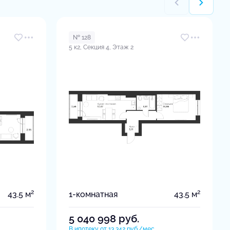
№ 128
5 к2, Секция 4, Этаж 2
2
2
43.5 м
1-комнатная
43.5 м
5 040 998
руб.
В ипотеку от 13 342 руб./мес.