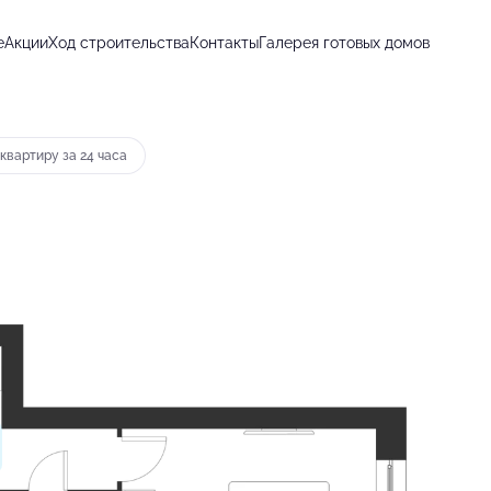
е
Акции
Ход строительства
Контакты
Галерея готовых домов
 12 845 руб.
квартиру за 24 часа