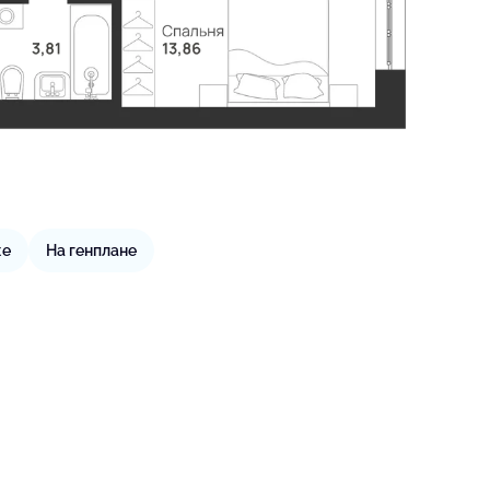
же
На генплане