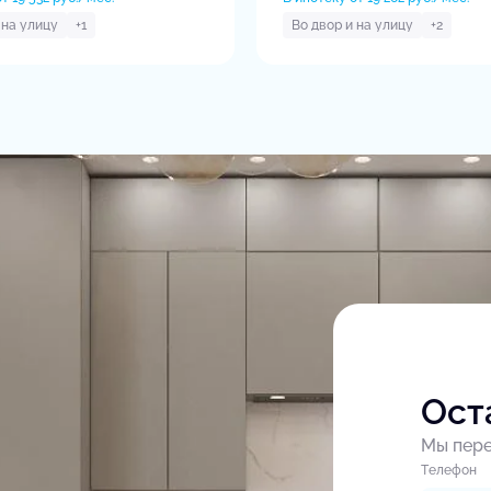
 на улицу
+1
Во двор и на улицу
+2
Ост
Мы пере
Tелефон