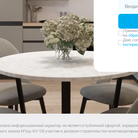
Прини
на
обра
Даю со
матери
тельно информационный характер, не является публичной офертой, опреде
ого закона №214-ФЗ 'Об участии в долевом строительстве многоквартирных