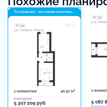
Похожие планир
Распродажа - последние квартиры
в доме
№ 138
5 к2, Секци
№ 149
3 к1, Секция 5, Этаж 5
1-комна
2
1-комнатная
46.97 м
6 214 532
руб.
5 087 
5 307 209
руб.
В ипотеку о