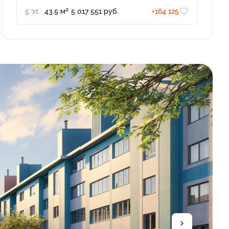
2
5 эт.
43.5 м
5 017 551 руб.
+164 125