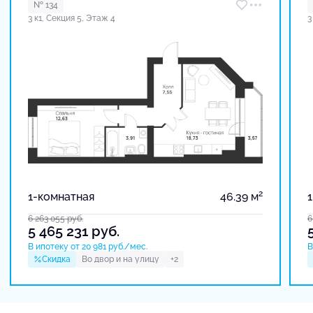
№ 134
3 к1, Секция 5, Этаж 4
3
2
1-комнатная
46.39 м
6 263 055
руб.
6
5 465 231
руб.
В ипотеку от 20 981 руб./мес.
В
Скидка
Во двор и на улицу
+2