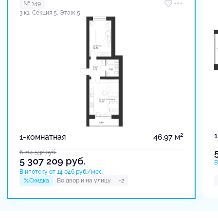
№ 149
3 к1, Секция 5, Этаж 5
2
1-комнатная
46.97 м
6 214 532
руб.
5 307 209
руб.
В
В ипотеку от 14 046 руб./мес.
Скидка
Во двор и на улицу
+2