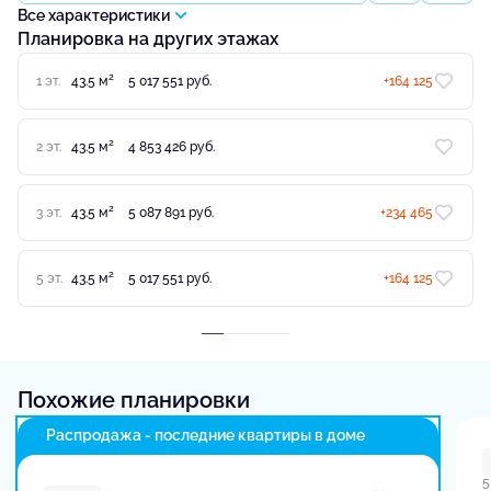
Все характеристики
Планировка на других этажах
2
1 эт.
43.5 м
5 017 551 руб.
+164 125
2
2 эт.
43.5 м
4 853 426 руб.
2
3 эт.
43.5 м
5 087 891 руб.
+234 465
2
5 эт.
43.5 м
5 017 551 руб.
+164 125
Похожие планировки
Распродажа - последние квартиры в доме
5