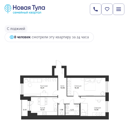
2
3-комнатная
80.23 м
8 951 502 руб.
Ипотека
от 42 881 руб.
С лоджией
8 человек
смотрели эту квартиру за 24 часа