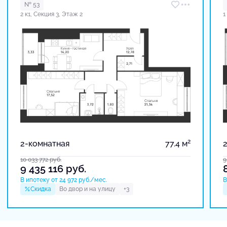
№ 53
2 к1, Секция 3, Этаж 2
1
2
2-комнатная
77.4 м
10 033 772
руб.
9
9 435 116
руб.
В ипотеку от 24 972 руб./мес.
В
Скидка
Во двор и на улицу
+3