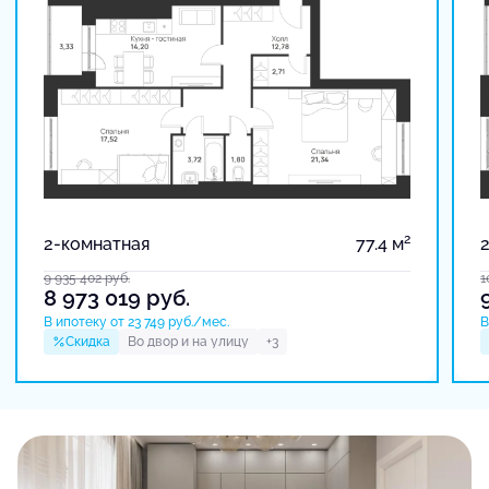
2
2-комнатная
77.4 м
9 935 402
руб.
1
8 973 019
руб.
В ипотеку от 23 749 руб./мес.
В
Скидка
Во двор и на улицу
+3