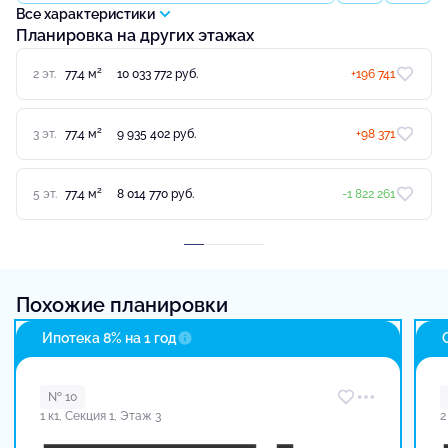
Все характеристики
Планировка на других этажах
2
2 эт.
77.4 м
10 033 772 руб.
+196 741
2
3 эт.
77.4 м
9 935 402 руб.
+98 371
2
5 эт.
77.4 м
8 014 770 руб.
-1 822 261
Похожие планировки
Ипотека 8% на 1 год
№ 10
1 к1, Секция 1, Этаж 3
2