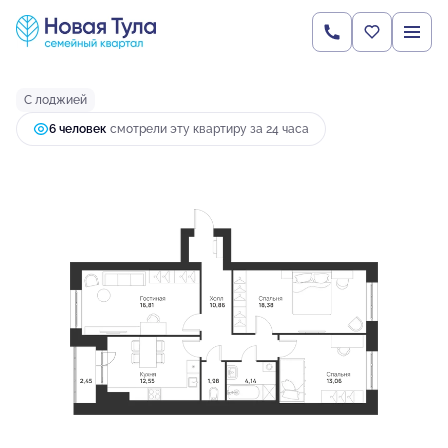
2
3-комнатная
80.23 м
8 821 770 руб.
Ипотека
от 23 348 руб.
С лоджией
6 человек
смотрели эту квартиру за 24 часа