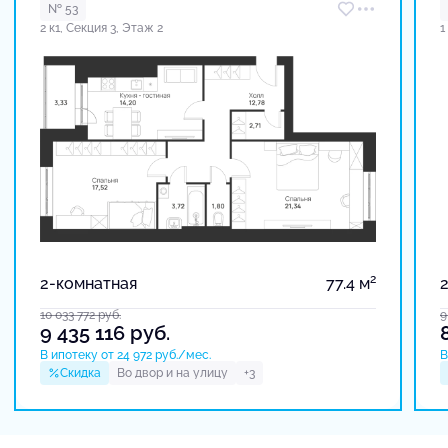
№ 53
2 к1, Секция 3, Этаж 2
1
2
2-комнатная
77.4 м
10 033 772
руб.
9
9 435 116
руб.
В ипотеку от 24 972 руб./мес.
В
Скидка
Во двор и на улицу
+3