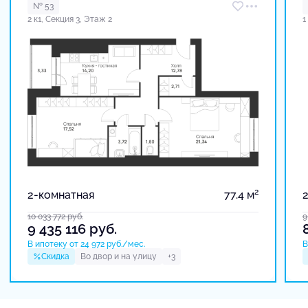
№ 53
2 к1, Секция 3, Этаж 2
1
2
2-комнатная
77.4 м
10 033 772
руб.
9
9 435 116
руб.
В ипотеку от 24 972 руб./мес.
В
Скидка
Во двор и на улицу
+3