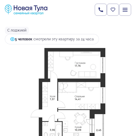
2
2-комнатная
56.04 м
6 343 168 руб.
Ипотека
от 16 788 руб.
С лоджией
5 человек
смотрели эту квартиру за 24 часа