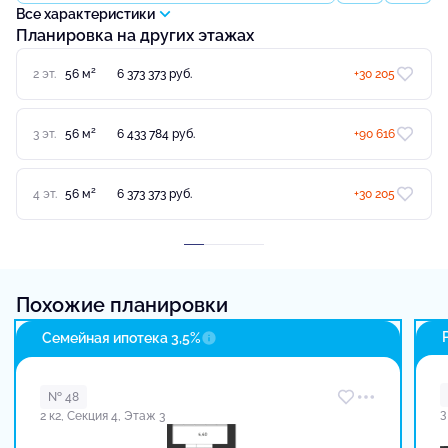
Все характеристики
Планировка на других этажах
2
2 эт.
56 м
6 373 373 руб.
+30 205
2
3 эт.
56 м
6 433 784 руб.
+90 616
2
4 эт.
56 м
6 373 373 руб.
+30 205
Похожие планировки
Семейная ипотека 3,5%
№ 48
3
2 к2, Секция 4, Этаж 3