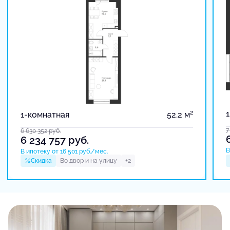
2
1-комнатная
52.2 м
7
6 630 352
руб.
6 234 757
руб.
В
В ипотеку от 16 501 руб./мес.
Скидка
Во двор и на улицу
+2