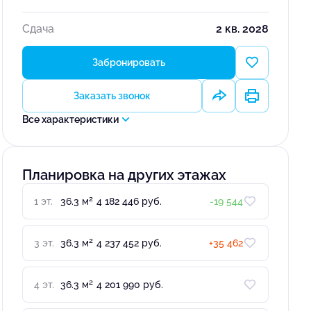
Сдача
2 кв. 2028
Забронировать
Заказать звонок
Все характеристики
Планировка на других этажах
2
1 эт.
36.3 м
4 182 446 руб.
-19 544
2
3 эт.
36.3 м
4 237 452 руб.
+35 462
2
4 эт.
36.3 м
4 201 990 руб.