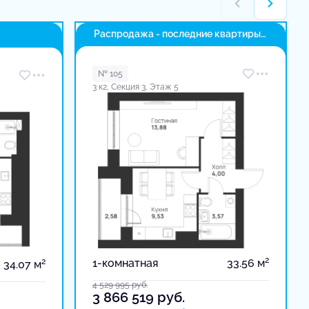
Распродажа - последние квартиры
в доме
№ 105
3 к2, Секция 3, Этаж 5
2
2
1-комнатная
33.56 м
34.07 м
4 529 995
руб.
3 866 519
руб.