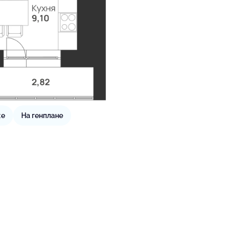
же
На генплане