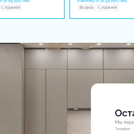
т 20 115 руб./мес.
В ипотеку от 20 431 руб./мес.
С лоджией
Во двор
С лоджией
Ост
Мы пере
Tелефон