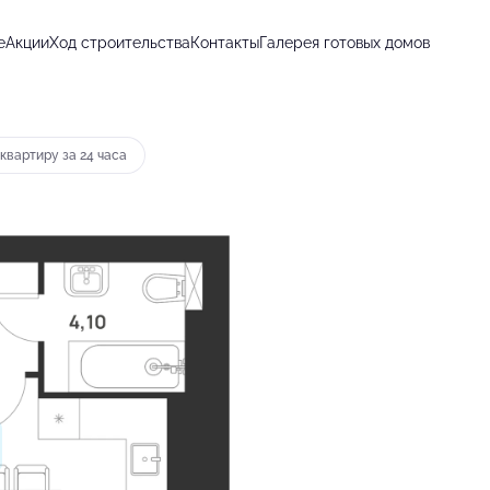
е
Акции
Ход строительства
Контакты
Галерея готовых домов
от 11 121 руб.
квартиру за 24 часа