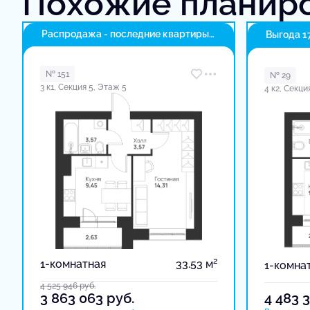
Похожие планир
Распродажа - последние квартиры
Выгода 1
в доме
№ 151
№ 29
3 к1, Секция 5, Этаж 5
4 к2, Секци
2
1-комнатная
33.53 м
1-комна
4 525 946
руб.
3 863 063
руб.
4 483 