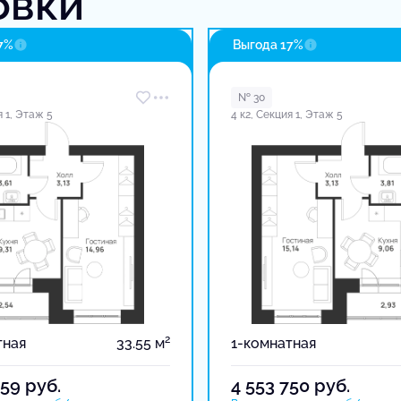
овки
7%
Выгода 17%
№ 30
я 1, Этаж 5
4 к2, Секция 1, Этаж 5
2
тная
33.55 м
1-комнатная
359
руб.
4 553 750
руб.