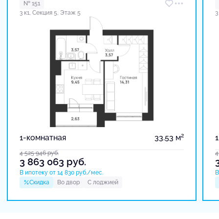
№ 151
3 к1, Секция 5, Этаж 5
3
2
1-комнатная
33.53 м
4 525 946
руб.
4
3 863 063
руб.
В ипотеку от 14 830 руб./мес.
В
Скидка
Во двор
С лоджией