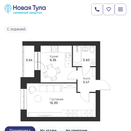
2
1-комнатная
35.27 м
4 068 253 руб.
Ипотека
от 15 618 руб.
С лоджией
Планировка
На этаже
На генплане