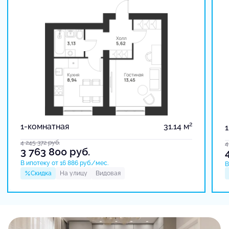
2
1-комнатная
31.14 м
4 245 372
руб.
4
3 763 800
руб.
В ипотеку от 16 886 руб./мес.
В
Скидка
На улицу
Видовая