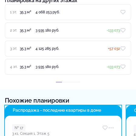
Планировка на других этажах
2
1 эт.
35.3 м
4 068 253 руб.
2
2 эт.
35.3 м
3 935 180 руб.
-133 073
2
3 эт.
35.3 м
4 125 285 руб.
+57 032
2
4 эт.
35.3 м
3 935 180 руб.
-133 073
Похожие планировки
Распродажа - последние квартиры в доме
№ 17
3 к1, Секция 1, Этаж 5
4