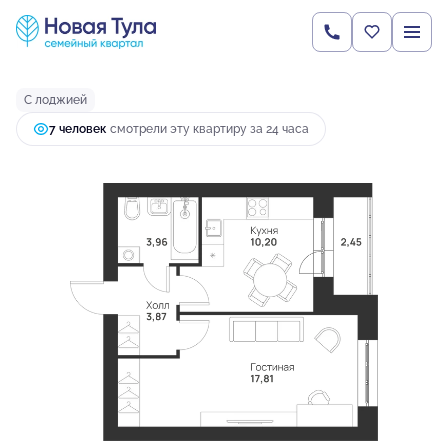
2
1-комнатная
38.29 м
4 478 513 руб.
Ипотека
от 17 193 руб.
С лоджией
7 человек
смотрели эту квартиру за 24 часа