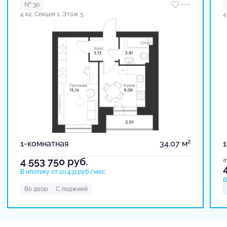
№ 30
4 к2, Секция 1, Этаж 5
4
2
1-комнатная
34.07 м
4 553 750
руб.
4
В ипотеку от 20 431 руб./мес.
В
Во двор
С лоджией