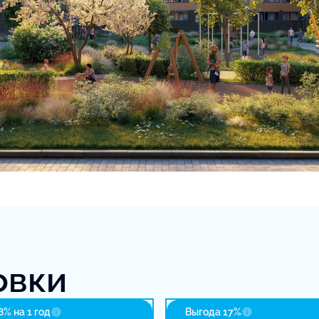
овки
% на 1 год
Выгода 17%