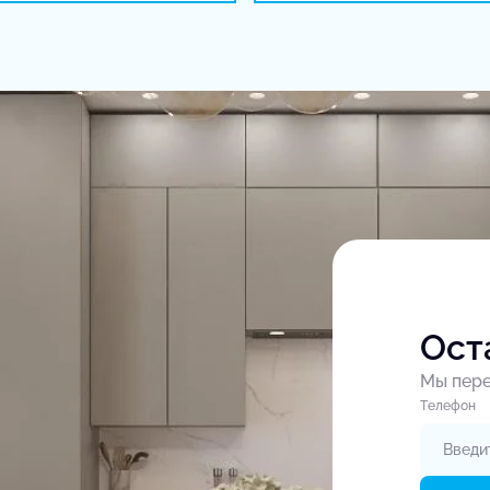
Ост
Мы пере
Tелефон