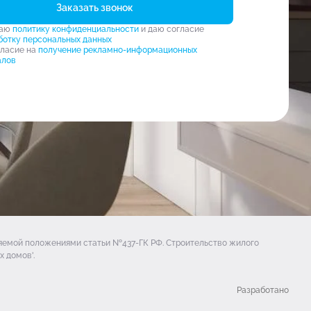
Заказать звонок
маю
политику конфиденциальности
и даю согласие
ботку персональных данных
гласие на
получение рекламно-информационных
алов
ляемой положениями статьи №437-ГК РФ. Строительство жилого
 домов'.
Разработано