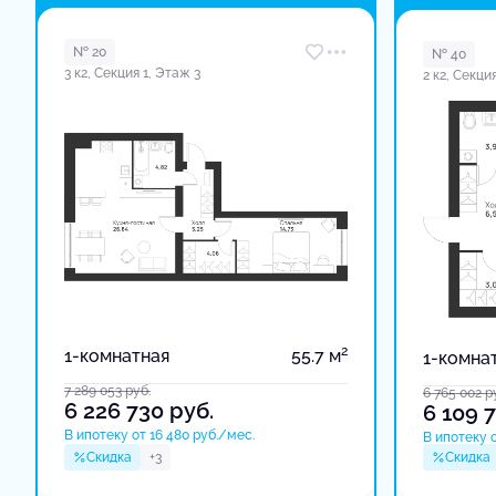
в доме
№ 20
№ 40
3 к2, Секция 1, Этаж 3
2 к2, Секци
2
1-комнатная
55.7 м
1-комна
7 289 053
руб.
6 765 002
р
6 226 730
руб.
6 109 
В ипотеку от 16 480 руб./мес.
В ипотеку о
Скидка
+3
Скидка