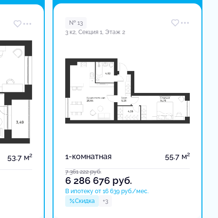
в доме
№ 13
3 к2, Секция 1, Этаж 2
2
2
1-комнатная
55.7 м
53.7 м
7 361 222
руб.
6 286 676
руб.
В ипотеку от 16 639 руб./мес.
Скидка
+3