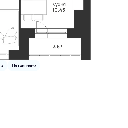
же
На генплане