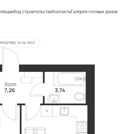
е
Акции
Ход строительства
Контакты
Галерея готовых домов
т 16 275 руб.
квартиру за 24 часа