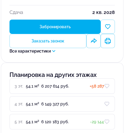
Сдача
2 кв. 2028
Забронировать
Заказать звонок
Все характеристики
Планировка на других этажах
2
3 эт.
54.1 м
6 207 614 руб.
+58 287
2
4 эт.
54.1 м
6 149 327 руб.
2
5 эт.
54.1 м
6 120 183 руб.
-29 144