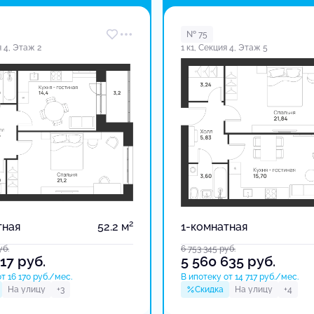
№ 75
я 4, Этаж 2
1 к1, Секция 4, Этаж 5
2
тная
52.2 м
1-комнатная
уб.
6 753 345
руб.
717
руб.
5 560 635
руб.
т 16 170 руб./мес.
В ипотеку от 14 717 руб./мес.
На улицу
+3
Скидка
На улицу
+4