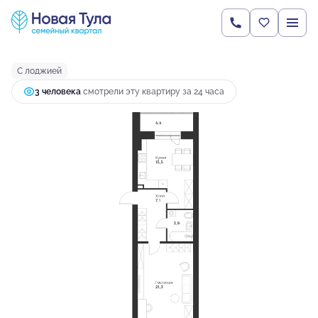
2
1-комнатная
52.2 м
6 695 999 руб.
Ипотека
от 17 722 руб.
С лоджией
3 человекa
смотрели эту квартиру за 24 часа