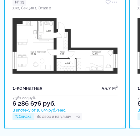
№ 13
3 к2, Секция 1, Этаж 2
3
2
1-комнатная
55.7 м
7 361 222
руб.
7
6 286 676
руб.
В ипотеку от 16 639 руб./мес.
В
Скидка
Во двор и на улицу
+2