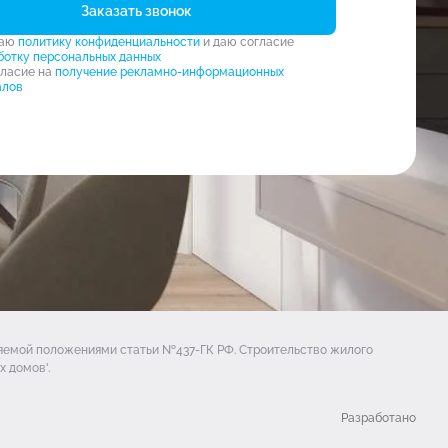
Заказать звонок
маю
политику конфиденциальности
и даю согласие
ботку персональных данных
гласие на
получение рекламно-информационных
алов
ляемой положениями статьи №437-ГК РФ. Строительство жилого
 домов'.
Разработано