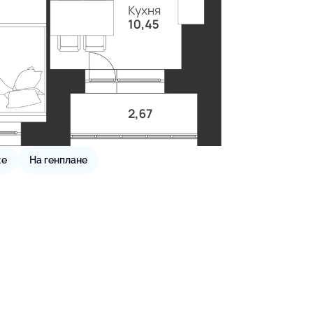
же
На генплане