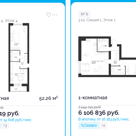
в доме
№ 6
3 к2, Секция 1, Этаж 1
я 4, Этаж 4
2
1-комнатная
тная
52.26 м
7 144 715
руб.
уб.
6 106 836
руб.
319
руб.
В ипотеку от 16 163 руб./мес.
т 14 608 руб./мес.
+3
Скидка
+2