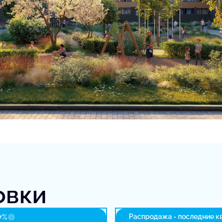
овки
Распродажа - последние к
7%