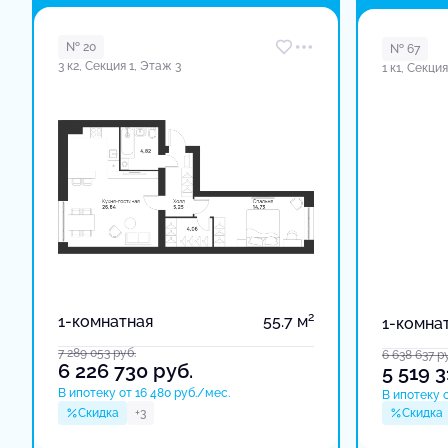
в доме
№ 20
№ 67
3 к2, Секция 1, Этаж 3
1 к1, Секци
2
1-комнатная
55.7 м
1-комна
7 289 053
руб.
6 638 637
р
6 226 730
руб.
5 519 
В ипотеку от 16 480 руб./мес.
В ипотеку о
Скидка
+3
Скидка