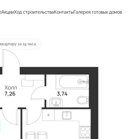
е
Акции
Ход строительства
Контакты
Галерея готовых домов
т 23 495 руб.
квартиру за 24 часа