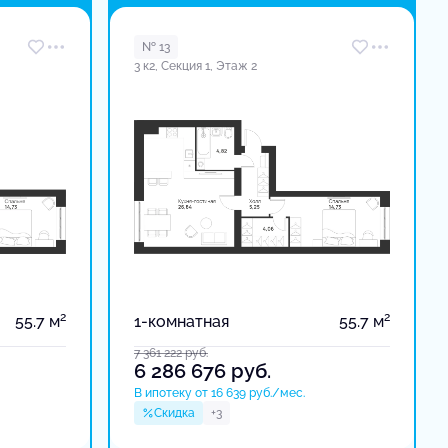
в доме
№ 13
3 к2, Секция 1, Этаж 2
2
2
55.7 м
1-комнатная
55.7 м
7 361 222
руб.
6 286 676
руб.
В ипотеку от 16 639 руб./мес.
Скидка
+3