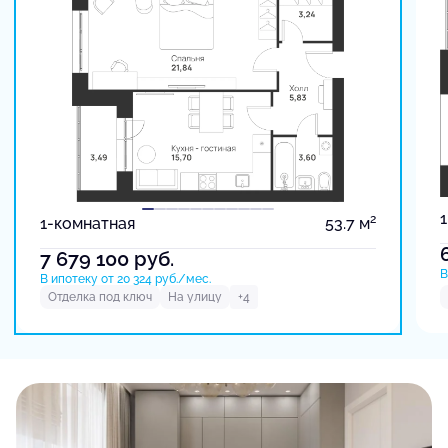
2
1-комнатная
53.7 м
7 679 100
руб.
В
В ипотеку от 20 324 руб./мес.
Отделка под ключ
На улицу
+4