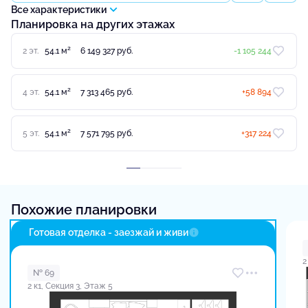
Все характеристики
Планировка на других этажах
2
2 эт.
54.1 м
6 149 327 руб.
-1 105 244
2
4 эт.
54.1 м
7 313 465 руб.
+58 894
2
5 эт.
54.1 м
7 571 795 руб.
+317 224
Похожие планировки
Готовая отделка - заезжай и живи
2
№ 69
2 к1, Секция 3, Этаж 5