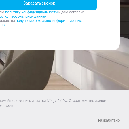
Заказать звонок
маю
политику конфиденциальности
и даю согласие
ботку персональных данных
гласие на
получение рекламно-информационных
алов
ляемой положениями статьи №437-ГК РФ. Строительство жилого
 домов'.
Разработано