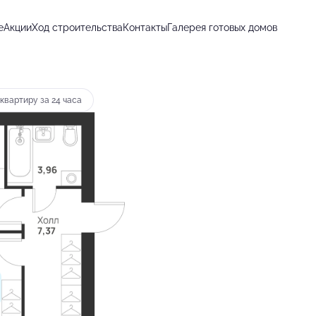
е
Акции
Ход строительства
Контакты
Галерея готовых домов
от 24 467 руб.
квартиру за 24 часа