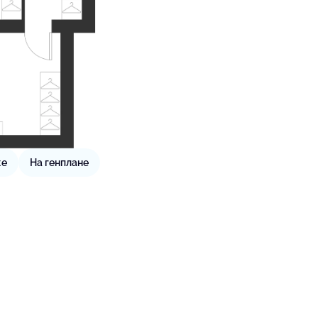
же
На генплане