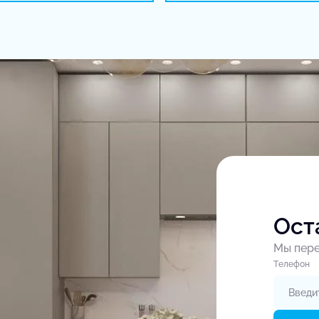
Ост
Мы пере
Tелефон