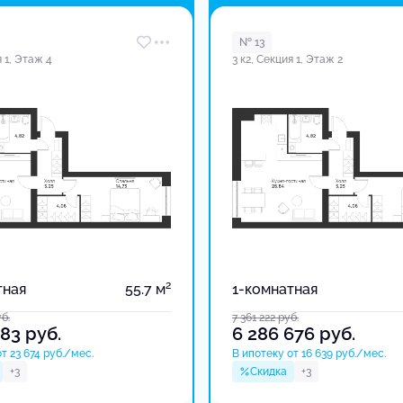
в доме
№ 13
я 1, Этаж 4
3 к2, Секция 1, Этаж 2
2
тная
55.7 м
1-комнатная
б.
7 361 222
руб.
783
руб.
6 286 676
руб.
т 23 674 руб./мес.
В ипотеку от 16 639 руб./мес.
+3
Скидка
+3