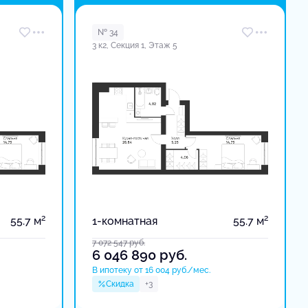
в доме
№ 34
3 к2, Секция 1, Этаж 5
2
2
55.7 м
1-комнатная
55.7 м
7 072 547
руб.
6 046 890
руб.
В ипотеку от 16 004 руб./мес.
Скидка
+3