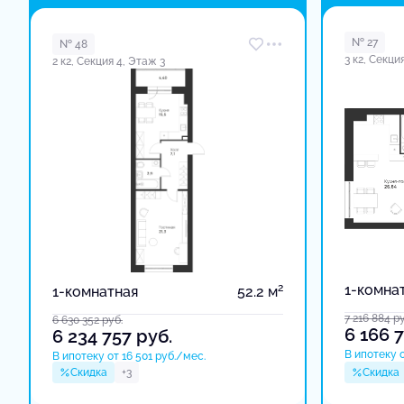
в доме
№ 27
№ 48
3 к2, Секци
2 к2, Секция 4, Этаж 3
2
1-комна
1-комнатная
52.2 м
7 216 884
ру
6 630 352
руб.
6 166 
6 234 757
руб.
В ипотеку о
В ипотеку от 16 501 руб./мес.
Скидка
+3
Скидка