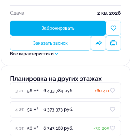
Сдача
2 кв. 2028
Забронировать
Заказать звонок
Все характеристики
Планировка на других этажах
2
3 эт.
56 м
6 433 784 руб.
+60 411
2
4 эт.
56 м
6 373 373 руб.
2
5 эт.
56 м
6 343 168 руб.
-30 205