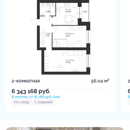
2
2-комнатная
56.04 м
6 343 168
руб.
В ипотеку от 16 788 руб./мес.
В
На улицу
С лоджией