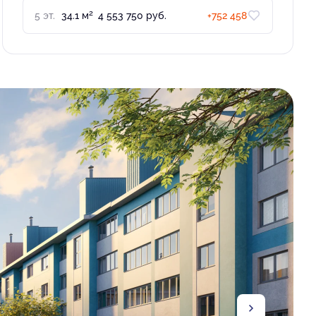
2
5 эт.
34.1 м
4 553 750 руб.
+752 458