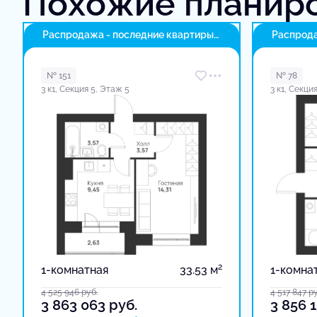
Похожие планир
Распродажа - последние квартиры
Распрода
в доме
в доме
№ 151
№ 78
3 к1, Секция 5, Этаж 5
3 к1, Секци
2
1-комнатная
33.53 м
1-комна
4 525 946
руб.
4 517 847
ру
3 863 063
руб.
3 856 