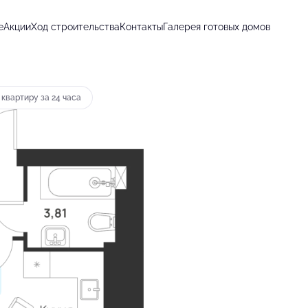
е
Акции
Ход строительства
Контакты
Галерея готовых домов
т 14 593 руб.
квартиру за 24 часа