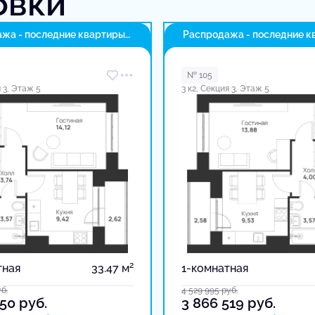
овки
жа - последние квартиры
Распродажа - последние к
в доме
№ 105
я 3, Этаж 5
3 к2, Секция 3, Этаж 5
2
тная
33.47 м
1-комнатная
б.
4 529 995
руб.
150
руб.
3 866 519
руб.