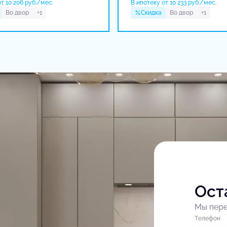
т 10 206 руб./мес.
В ипотеку от 10 233 руб./мес.
Во двор
+1
Скидка
Во двор
+1
Ост
Мы пере
Tелефон