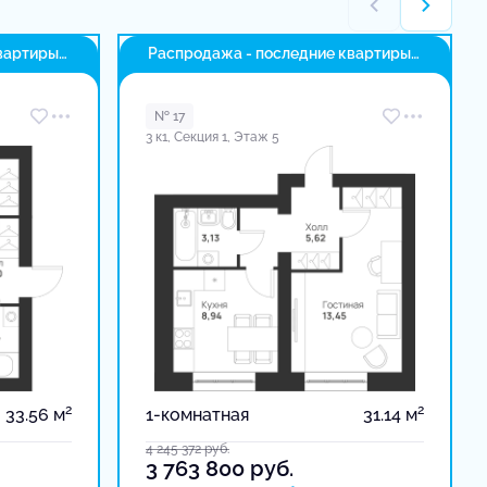
вартиры
Распродажа - последние квартиры
в доме
№ 17
3 к1, Секция 1, Этаж 5
2
2
33.56 м
1-комнатная
31.14 м
4 245 372
руб.
3 763 800
руб.