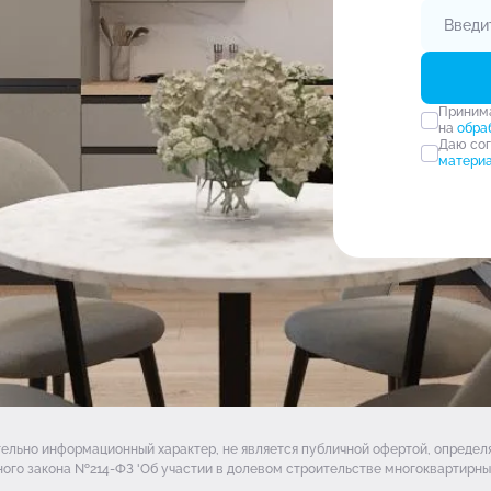
Прини
на
обра
Даю со
матери
тельно информационный характер, не является публичной офертой, опреде
ого закона №214-ФЗ 'Об участии в долевом строительстве многоквартирных