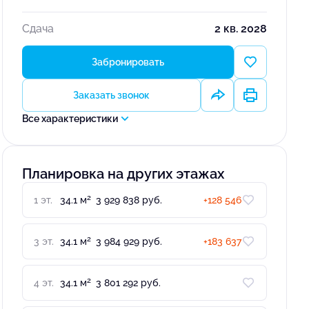
Сдача
2 кв. 2028
Забронировать
Заказать звонок
Все характеристики
Планировка на других этажах
2
1 эт.
34.1 м
3 929 838 руб.
+128 546
2
3 эт.
34.1 м
3 984 929 руб.
+183 637
2
4 эт.
34.1 м
3 801 292 руб.