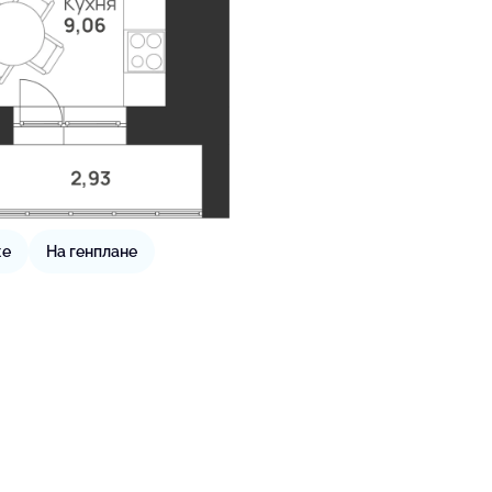
же
На генплане