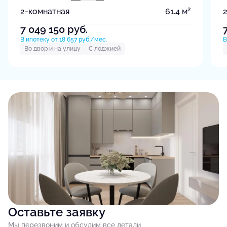
2
2-комнатная
61.4 м
7 049 150
руб.
В ипотеку от 18 657 руб./мес.
В
Во двор и на улицу
С лоджией
Оставьте заявку
Мы перезвоним и обсудим все детали