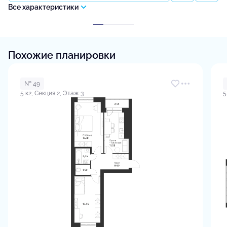
Все характеристики
Похожие планировки
№ 49
5 к2, Секция 2, Этаж 3
5