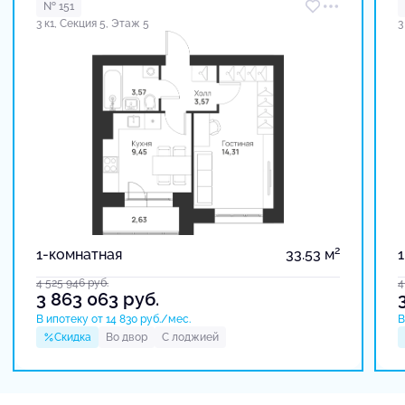
№ 151
3 к1, Секция 5, Этаж 5
3
2
1-комнатная
33.53 м
4 525 946
руб.
4
3 863 063
руб.
В ипотеку от 14 830 руб./мес.
В
Скидка
Во двор
С лоджией