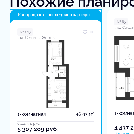
Похожие планир
Распродажа - последние квартиры
в доме
№ 65
5 к1, Секци
№ 149
3 к1, Секция 5, Этаж 5
1-комна
2
1-комнатная
46.97 м
6 214 532
руб.
4 437 
5 307 209
руб.
В ипотеку о