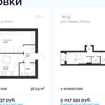
овки
№ 113
я 3, Этаж 2
5 к2, Секция 3, Этаж 5
2
тная
38.29 м
1-комнатная
237
руб.
5 017 551
руб.
т 11 744 руб./мес.
В ипотеку от 19 262 руб./мес.