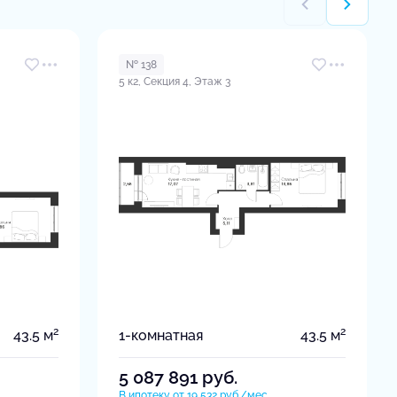
№ 138
5 к2, Секция 4, Этаж 3
2
2
43.5 м
1-комнатная
43.5 м
5 087 891
руб.
В ипотеку от 19 532 руб./мес.