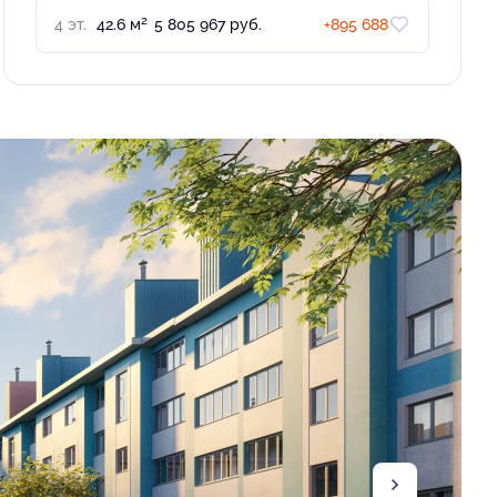
2
4 эт.
42.6 м
5 805 967 руб.
+895 688