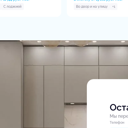
С лоджией
Во двор и на улицу
+1
Ост
Мы пере
Tелефон