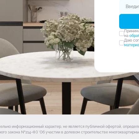
Прини
на
обра
Даю со
матери
тельно информационный характер, не является публичной офертой, опреде
ого закона №214-ФЗ 'Об участии в долевом строительстве многоквартирных