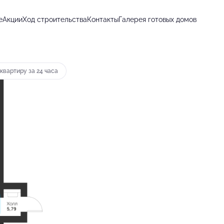
е
Акции
Ход строительства
Контакты
Галерея готовых домов
т 12 996 руб.
квартиру за 24 часа