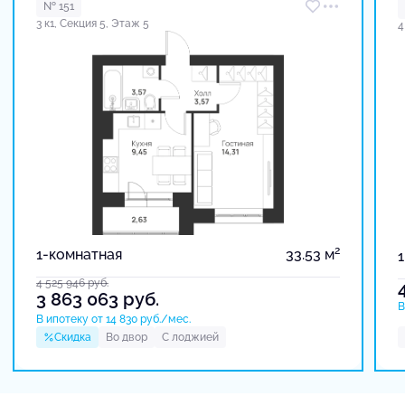
№ 151
3 к1, Секция 5, Этаж 5
4
2
1-комнатная
33.53 м
4 525 946
руб.
3 863 063
руб.
В
В ипотеку от 14 830 руб./мес.
Скидка
Во двор
С лоджией