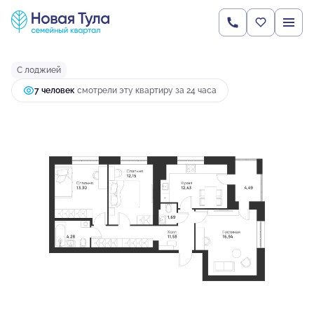
2
3-комнатная
76.86 м
8 492 646 руб.
Ипотека
от 22 477 руб.
С лоджией
7 человек
смотрели эту квартиру за 24 часа