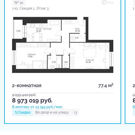
№ 10
1 к1, Секция 1, Этаж 3
1
2
2-комнатная
77.4 м
9 935 402
руб.
9
8 973 019
руб.
В ипотеку от 23 749 руб./мес.
В
Скидка
Во двор и на улицу
+3