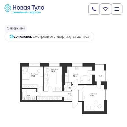
2
3-комнатная
76.86 м
8 492 646 руб.
Ипотека
от 22 477 руб.
С лоджией
10 человек
смотрели эту квартиру за 24 часа