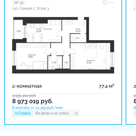
№ 10
1 к1, Секция 1, Этаж 3
1
2
2-комнатная
77.4 м
9 935 402
руб.
9
8 973 019
руб.
В ипотеку от 23 749 руб./мес.
В
Скидка
Во двор и на улицу
+3