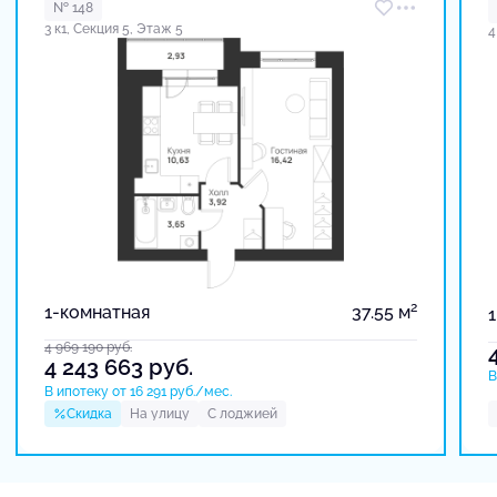
№ 148
3 к1, Секция 5, Этаж 5
4
2
1-комнатная
37.55 м
4 969 190
руб.
4 243 663
руб.
В
В ипотеку от 16 291 руб./мес.
Скидка
На улицу
С лоджией