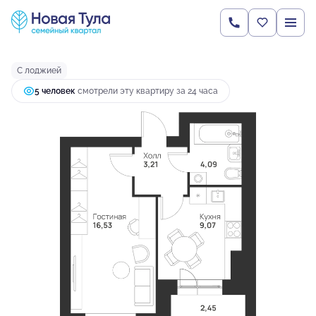
2
1-комнатная
35.35 м
4 077 481 руб.
Ипотека
от 15 653 руб.
С лоджией
5 человек
смотрели эту квартиру за 24 часа