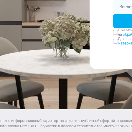
Прини
на
обра
Даю со
матери
тельно информационный характер, не является публичной офертой, опреде
ого закона №214-ФЗ 'Об участии в долевом строительстве многоквартирных