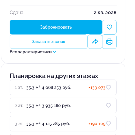
Сдача
2 кв. 2028
Забронировать
Заказать звонок
Все характеристики
Планировка на других этажах
2
1 эт.
35.3 м
4 068 253 руб.
+133 073
2
2 эт.
35.3 м
3 935 180 руб.
2
3 эт.
35.3 м
4 125 285 руб.
+190 105