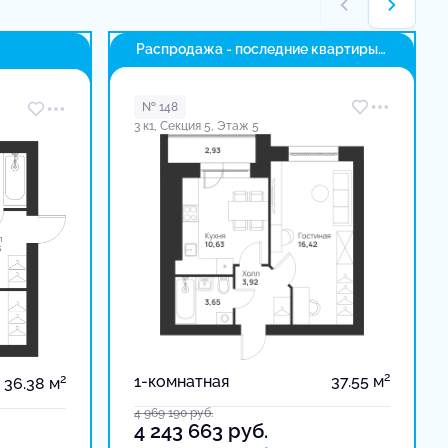
Распродажа - последние квартиры
в доме
№ 148
3 к1, Секция 5, Этаж 5
2
2
1-комнатная
37.55 м
36.38 м
4 969 190
руб.
4 243 663
руб.