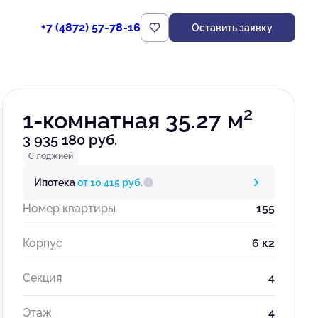
+7 (4872) 57-78-16
Оставить заявку
Забронировать
2
1-комнатная 35.27 м
3 935 180 руб.
С лоджией
Ипотека
от 10 415 руб.
Номер квартиры
155
Корпус
6 к2
Секция
4
Этаж
4