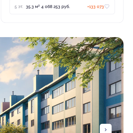
2
5 эт.
35.3 м
4 068 253 руб.
+133 073