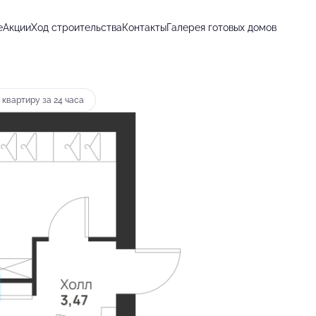
е
Акции
Ход строительства
Контакты
Галерея готовых домов
т 10 415 руб.
 квартиру за 24 часа