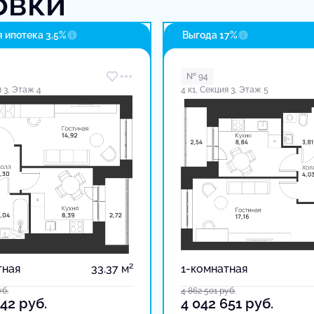
овки
 ипотека 3,5%
Выгода 17%
№ 94
я 3, Этаж 4
4 к1, Секция 3, Этаж 5
2
тная
33.37 м
1-комнатная
уб.
4 862 501
руб.
042
руб.
4 042 651
руб.