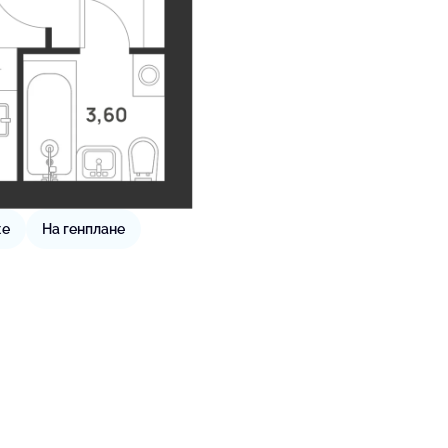
же
На генплане