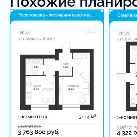
Похожие планир
Распродажа - последние квартиры
Семейная
в доме
№ 17
№ 89
3 к1, Секция 1, Этаж 5
4 к1, Секци
2
1-комнатная
31.14 м
1-комна
4 245 372
руб.
4 596 274
р
3 763 800
руб.
4 322 