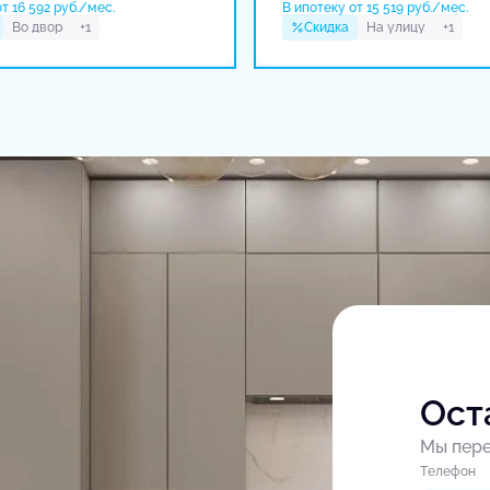
т 16 592 руб./мес.
В ипотеку от 15 519 руб./мес.
Во двор
+1
Скидка
На улицу
+1
Ост
Мы пере
Tелефон