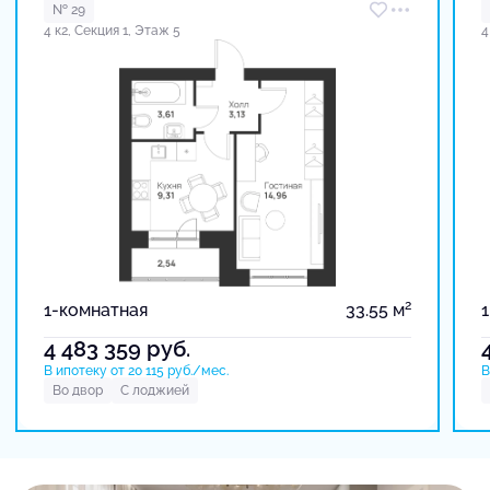
№ 29
4 к2, Секция 1, Этаж 5
4
2
1-комнатная
33.55 м
4 483 359
руб.
В ипотеку от 20 115 руб./мес.
В
Во двор
С лоджией