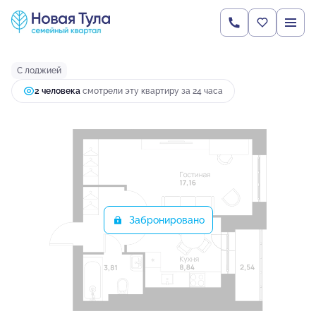
2
1-комнатная
36.38 м
4 961 736 руб.
Ипотека
от 13 132 руб.
С лоджией
2 человекa
смотрели эту квартиру за 24 часа
Забронировано