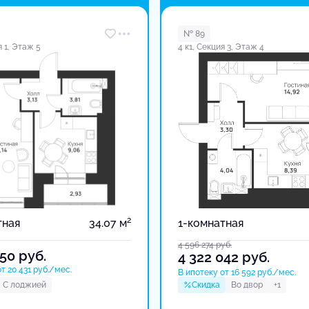
№ 89
я 1, Этаж 5
4 к1, Секция 3, Этаж 4
2
тная
34.07 м
1-комнатная
4 596 274
руб.
750
руб.
4 322 042
руб.
т 20 431 руб./мес.
В ипотеку от 16 592 руб./мес.
С лоджией
Скидка
Во двор
+1