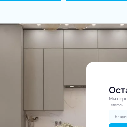
Ост
Мы пере
Tелефон