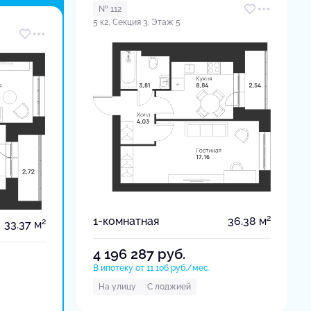
№ 112
5 к2, Секция 3, Этаж 5
2
1-комнатная
36.38 м
2
33.37 м
4 196 287
руб.
В ипотеку от 11 106 руб./мес.
На улицу
С лоджией