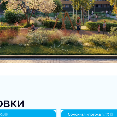
овки
7%
Семейная ипотека 3,5%