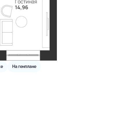
же
На генплане