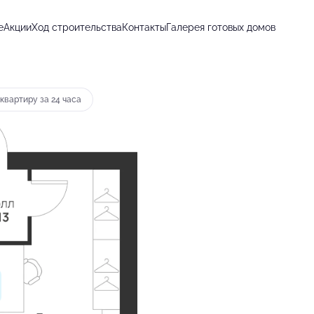
е
Акции
Ход строительства
Контакты
Галерея готовых домов
от 12 229 руб.
квартиру за 24 часа