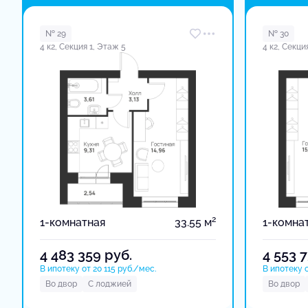
№ 29
№ 30
4 к2, Секция 1, Этаж 5
4 к2, Секци
2
1-комнатная
33.55 м
1-комна
4 483 359
руб.
4 553 
В ипотеку от 20 115 руб./мес.
В ипотеку о
Во двор
С лоджией
Во двор