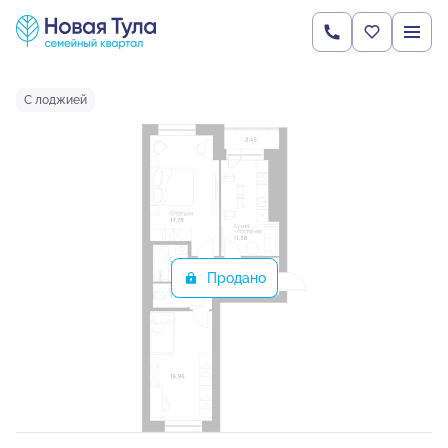
2
2-комнатная
61.4 м
Цена по запросу
Ипотека
от 21 543 руб.
С лоджией
Продано