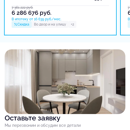
7 361 222
руб.
7
6 286 676
руб.
В ипотеку от 16 639 руб./мес.
В
Скидка
Во двор и на улицу
+2
Оставьте заявку
Мы перезвоним и обсудим все детали