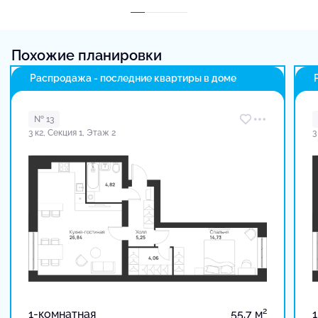
Похожие планировки
Распродажа - последние квартиры в доме
№ 13
3 к2, Секция 1, Этаж 2
3
2
1-комнатная
55.7 м