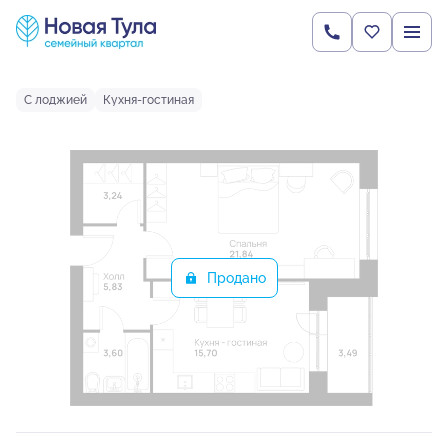
2
1-комнатная
53.7 м
Цена по запросу
Ипотека
от 21 994 руб.
С лоджией
Кухня-гостиная
Продано