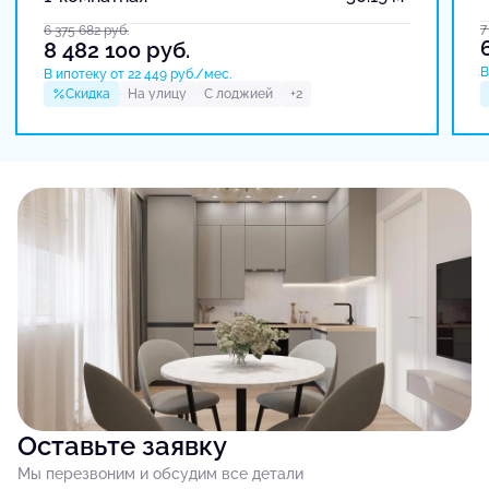
7
6 375 682
руб.
8 482 100
руб.
В
В ипотеку от 22 449 руб./мес.
Скидка
На улицу
С лоджией
+2
Оставьте заявку
Мы перезвоним и обсудим все детали