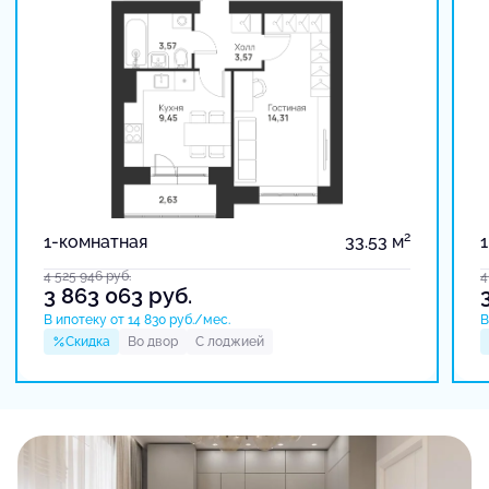
2
1-комнатная
33.53 м
4 525 946
руб.
4
3 863 063
руб.
В ипотеку от 14 830 руб./мес.
В
Скидка
Во двор
С лоджией