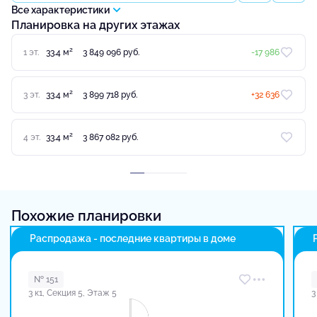
Все характеристики
Планировка на других этажах
2
1 эт.
33.4 м
3 849 096 руб.
-17 986
2
3 эт.
33.4 м
3 899 718 руб.
+32 636
2
4 эт.
33.4 м
3 867 082 руб.
Похожие планировки
Распродажа - последние квартиры в доме
№ 151
3 к1, Секция 5, Этаж 5
3