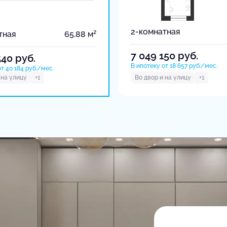
2-комнатная
2
тная
65.88 м
7 049 150
руб.
540
руб.
В ипотеку от 18 657 руб./мес.
т 40 184 руб./мес.
 на улицу
+1
Во двор и на улицу
+1