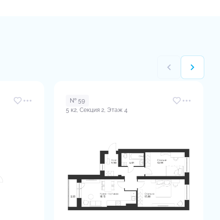
№ 59
5 к2, Секция 2, Этаж 4