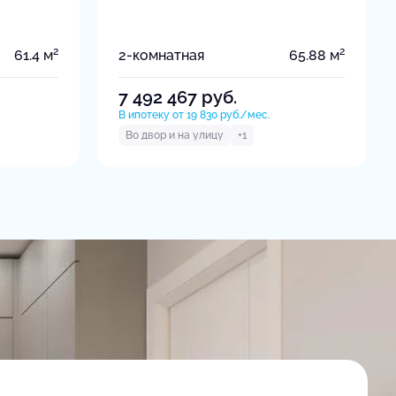
2
2
61.4 м
2-комнатная
65.88 м
7 492 467
руб.
В ипотеку от 19 830 руб./мес.
Во двор и на улицу
+1