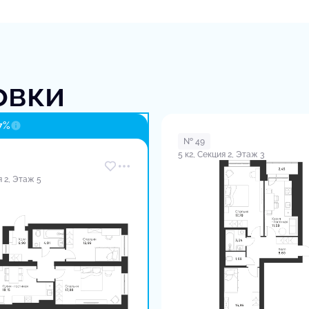
овки
7%
№ 49
5 к2, Секция 2, Этаж 3
я 2, Этаж 5