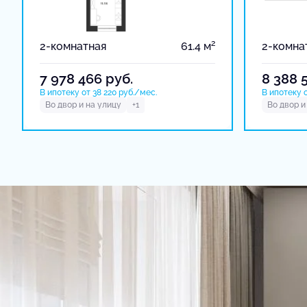
2
2-комнатная
61.4 м
2-комна
7 978 466
руб.
8 388 
В ипотеку от 38 220 руб./мес.
В ипотеку о
Во двор и на улицу
+1
Во двор и