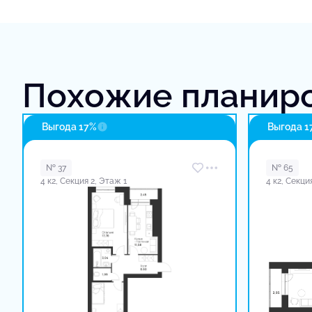
Похожие планир
Выгода 17%
Выгода 1
№ 37
№ 65
4 к2, Секция 2, Этаж 1
4 к2, Секци