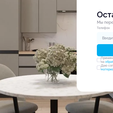
Ост
Мы пере
Tелефон
Прини
на
обра
Даю со
матери