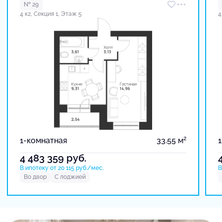
№ 29
4 к2, Секция 1, Этаж 5
4
2
1-комнатная
33.55 м
4 483 359
руб.
В ипотеку от 20 115 руб./мес.
В
Во двор
С лоджией