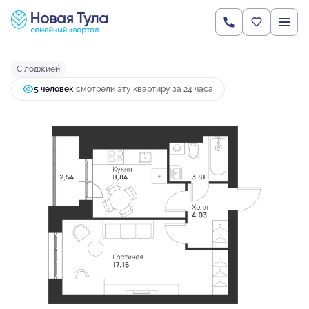
2
1-комнатная
36.38 м
4 862 501 руб.
Ипотека
от 18 667 руб.
С лоджией
5 человек
смотрели эту квартиру за 24 часа