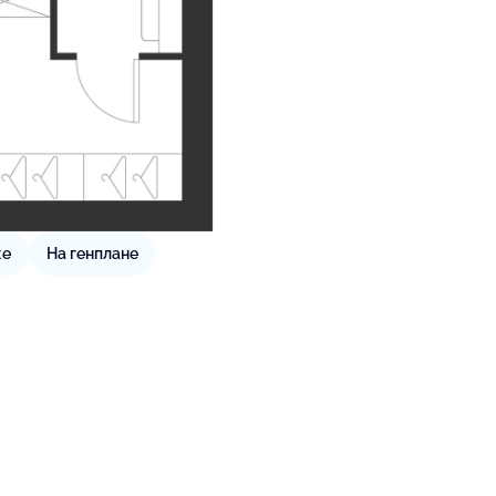
же
На генплане