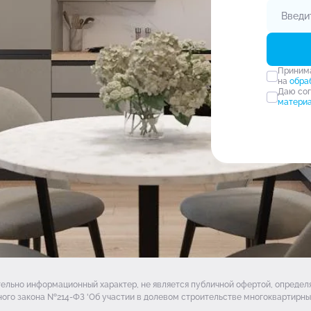
Прини
на
обра
Даю со
матери
тельно информационный характер, не является публичной офертой, опреде
ого закона №214-ФЗ 'Об участии в долевом строительстве многоквартирных