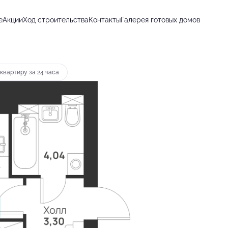
е
Акции
Ход строительства
Контакты
Галерея готовых домов
от 10 187 руб.
квартиру за 24 часа