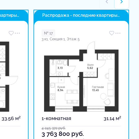
вартиры
Распродажа - последние квартиры
в доме
№ 17
3 к1, Секция 1, Этаж 5
2
2
33.56 м
1-комнатная
31.14 м
4 245 372
руб.
3 763 800
руб.