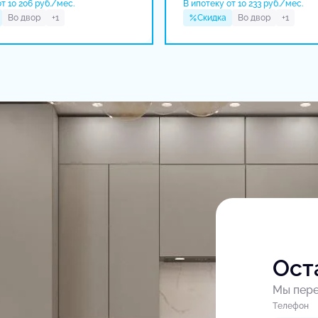
т 10 206 руб./мес.
В ипотеку от 10 233 руб./мес.
Во двор
+1
Скидка
Во двор
+1
Ост
Мы пере
Tелефон