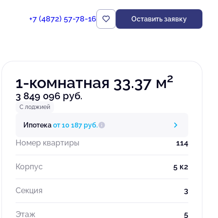
+7 (4872) 57-78-16
Оставить заявку
Забронировать
2
1-комнатная 33.37 м
3 849 096 руб.
С лоджией
Ипотека
от 10 187 руб.
Номер квартиры
114
Корпус
5 к2
Секция
3
Этаж
5