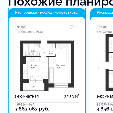
Похожие планир
Распродажа - последние квартиры
Распрода
в доме
в доме
№ 151
№ 78
3 к1, Секция 5, Этаж 5
3 к1, Секци
2
1-комнатная
33.53 м
1-комна
4 525 946
руб.
4 517 847
ру
3 863 063
руб.
3 856 