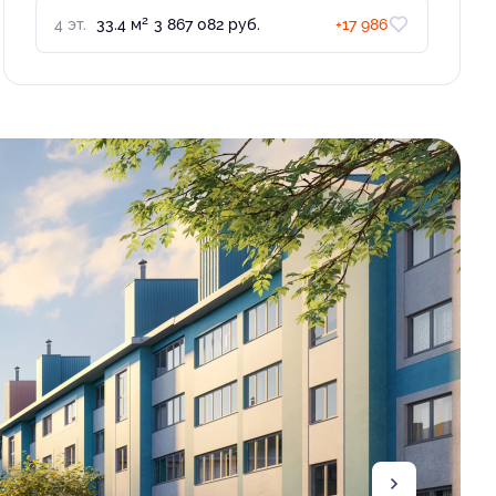
2
4 эт.
33.4 м
3 867 082 руб.
+17 986