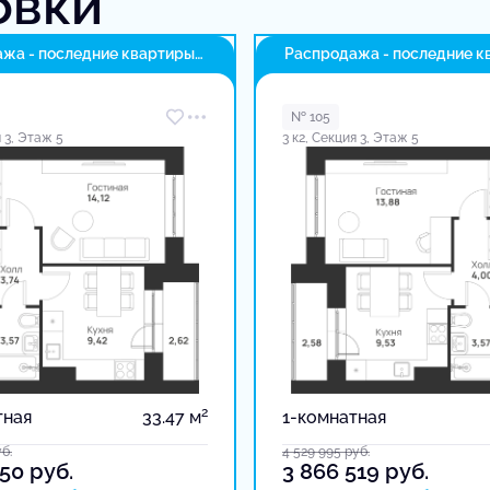
овки
жа - последние квартиры
Распродажа - последние к
в доме
№ 105
я 3, Этаж 5
3 к2, Секция 3, Этаж 5
2
тная
33.47 м
1-комнатная
б.
4 529 995
руб.
150
руб.
3 866 519
руб.