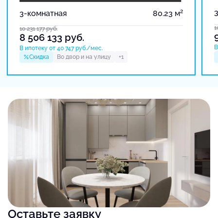
2
3-комнатная
80.23 м
1
10 231 177
руб.
8 506 133
руб.
В
В ипотеку от 40 747 руб./мес.
Скидка
Во двор и на улицу
+1
Оставьте заявку