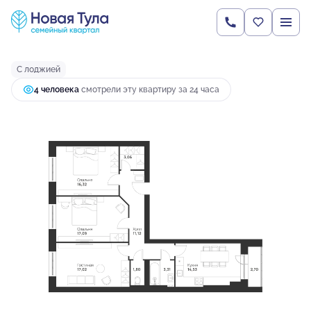
2
3-комнатная
86.95 м
9 003 673 руб.
Ипотека
от 43 131 руб.
С лоджией
4 человекa
смотрели эту квартиру за 24 часа