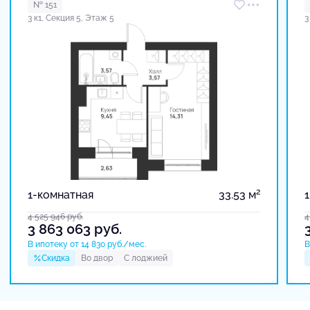
№ 151
3 к1, Секция 5, Этаж 5
3
2
1-комнатная
33.53 м
4 525 946
руб.
4
3 863 063
руб.
В ипотеку от 14 830 руб./мес.
В
Скидка
Во двор
С лоджией