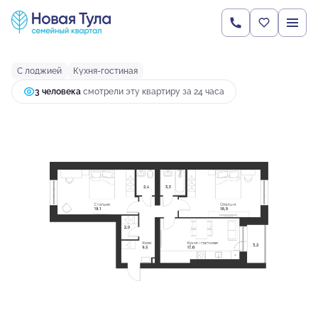
2
2-комнатная
74.4 м
9 644 866 руб.
Ипотека
от 25 527 руб.
С лоджией
Кухня-гостиная
3 человекa
смотрели эту квартиру за 24 часа