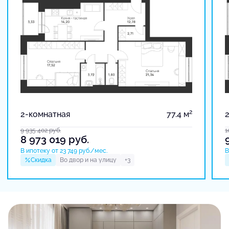
2
2-комнатная
77.4 м
9 935 402
руб.
1
8 973 019
руб.
В ипотеку от 23 749 руб./мес.
В
Скидка
Во двор и на улицу
+3