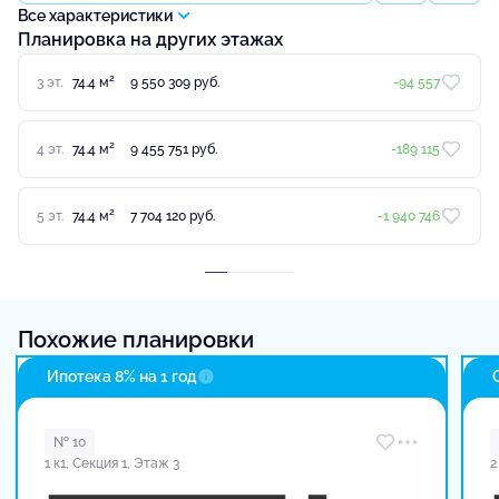
Все характеристики
Планировка на других этажах
2
3 эт.
74.4 м
9 550 309 руб.
-94 557
2
4 эт.
74.4 м
9 455 751 руб.
-189 115
2
5 эт.
74.4 м
7 704 120 руб.
-1 940 746
Похожие планировки
Ипотека 8% на 1 год
№ 10
1 к1, Секция 1, Этаж 3
2