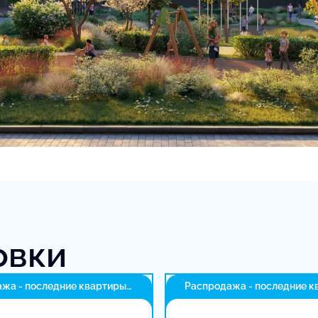
овки
жа - последние квартиры
Распродажа - последние к
в доме