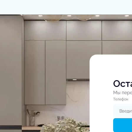
Ост
Мы пере
Tелефон