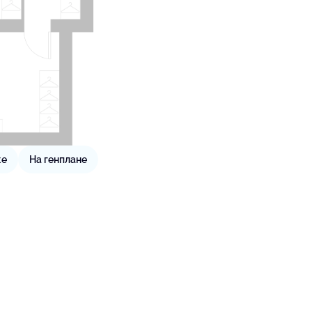
же
На генплане