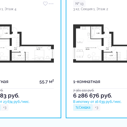
№ 13
я 1, Этаж 4
3 к2, Секция 1, Этаж 2
2
тная
55.7 м
1-комнатная
б.
7 361 222
руб.
783
руб.
6 286 676
руб.
т 23 674 руб./мес.
В ипотеку от 16 639 руб./мес.
+3
Скидка
+3