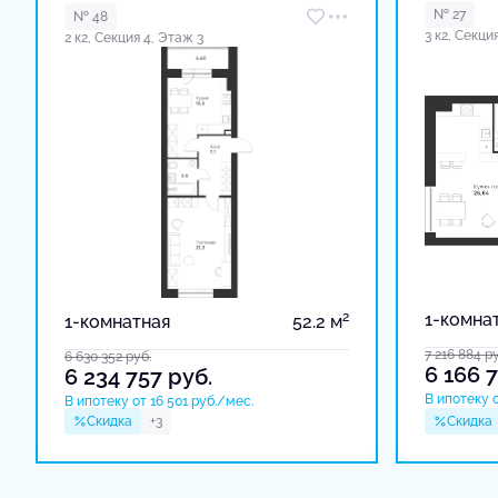
№ 27
№ 48
3 к2, Секци
2 к2, Секция 4, Этаж 3
2
1-комна
1-комнатная
52.2 м
7 216 884
ру
6 630 352
руб.
6 166 
6 234 757
руб.
В ипотеку о
В ипотеку от 16 501 руб./мес.
Скидка
+3
Скидка