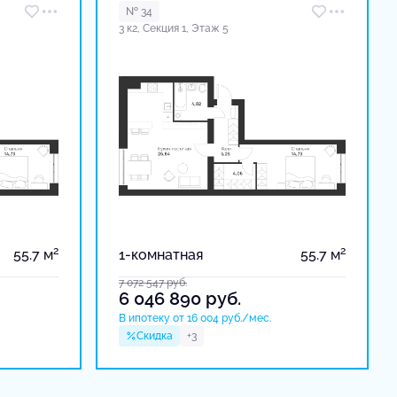
№ 34
3 к2, Секция 1, Этаж 5
2
2
55.7 м
1-комнатная
55.7 м
7 072 547
руб.
6 046 890
руб.
В ипотеку от 16 004 руб./мес.
Скидка
+3