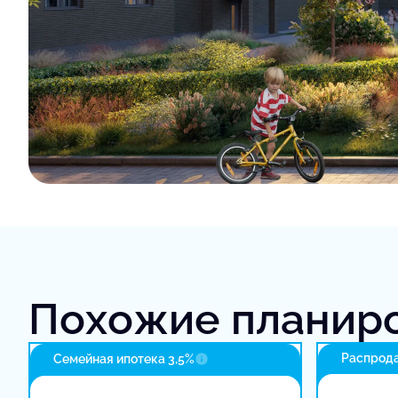
Похожие планир
Распрода
Семейная ипотека 3,5%
в доме