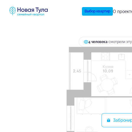
7 371 457 руб.
2
2-комнатная
56.04 м
О проект
Выбор квартир
6 657 428 руб.
Ипотека
4 человекa
смотрели эту
Заброни